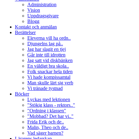
Administration
Vision
Uppdragsgivare
Blogg
Kontakt och anmälan
Berättelser
Eleverna vill ha ordn..
Djungelns lag på..
Jag har slagit en tjej
Går inte till idrotten
Jag satt vid diskbänken
En väldigt bra skola..
Folk snackar hela tiden
Vi hade kompissamtal
Man skulle lärt sig verb
Vi tränade tystnad
Böcker
Lyckas med lektionen
"Stökig klass - rektors.."
"Ordning i klassen"
"Mobbad? Det har vi.."
Frida Erik och de..
Malin, Theo och de..
Vad säger barnen?
Lärarens ledarskap