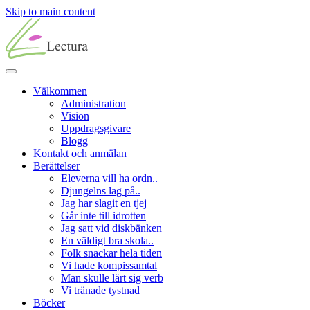
Skip to main content
Välkommen
Administration
Vision
Uppdragsgivare
Blogg
Kontakt och anmälan
Berättelser
Eleverna vill ha ordn..
Djungelns lag på..
Jag har slagit en tjej
Går inte till idrotten
Jag satt vid diskbänken
En väldigt bra skola..
Folk snackar hela tiden
Vi hade kompissamtal
Man skulle lärt sig verb
Vi tränade tystnad
Böcker