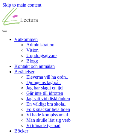
Skip to main content
Välkommen
Administration
Vision
Uppdragsgivare
Blogg
Kontakt och anmälan
Berättelser
Eleverna vill ha ordn..
Djungelns lag på..
Jag har slagit en tjej
Går inte till idrotten
Jag satt vid diskbänken
En väldigt bra skola..
Folk snackar hela tiden
Vi hade kompissamtal
Man skulle lärt sig verb
Vi tränade tystnad
Böcker