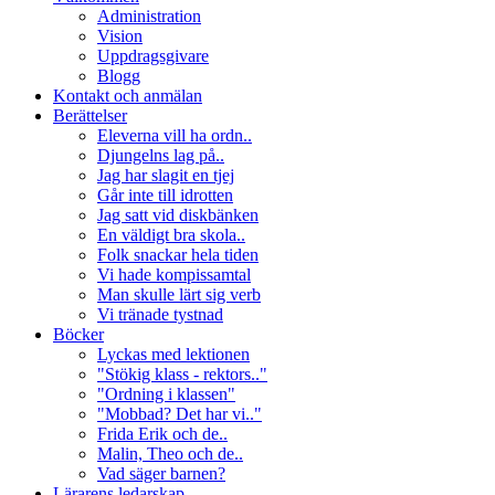
Administration
Vision
Uppdragsgivare
Blogg
Kontakt och anmälan
Berättelser
Eleverna vill ha ordn..
Djungelns lag på..
Jag har slagit en tjej
Går inte till idrotten
Jag satt vid diskbänken
En väldigt bra skola..
Folk snackar hela tiden
Vi hade kompissamtal
Man skulle lärt sig verb
Vi tränade tystnad
Böcker
Lyckas med lektionen
"Stökig klass - rektors.."
"Ordning i klassen"
"Mobbad? Det har vi.."
Frida Erik och de..
Malin, Theo och de..
Vad säger barnen?
Lärarens ledarskap